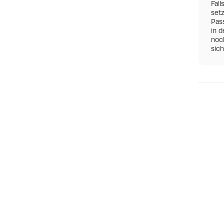
Fall
set
Pas
in d
noch
sic