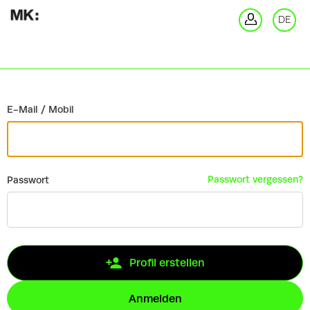
Zurück
DE
An
E-Mail / Mobil
Passwort vergessen?
Passwort
Profil erstellen
Anmelden