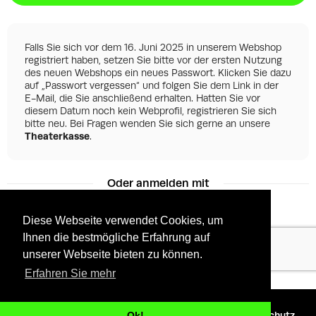
Falls Sie sich vor dem 16. Juni 2025 in unserem Webshop
registriert haben, setzen Sie bitte vor der ersten Nutzung
des neuen Webshops ein neues Passwort. Klicken Sie dazu
auf „Passwort vergessen“ und folgen Sie dem Link in der
E-Mail, die Sie anschließend erhalten. Hatten Sie vor
diesem Datum noch kein Webprofil, registrieren Sie sich
bitte neu. Bei Fragen wenden Sie sich gerne an unsere
Theaterkasse
.
Oder anmelden mit
Diese Webseite verwendet Cookies, um
Ihnen die bestmögliche Erfahrung auf
Facebook
Google
unserer Webseite bieten zu können.
Erfahren Sie mehr
©
2026 - Powered by
Tixly
AGBs
Datenschutz
Ok!