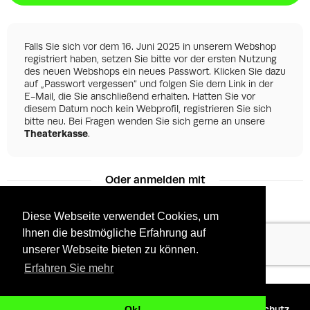
Falls Sie sich vor dem 16. Juni 2025 in unserem Webshop
registriert haben, setzen Sie bitte vor der ersten Nutzung
des neuen Webshops ein neues Passwort. Klicken Sie dazu
auf „Passwort vergessen“ und folgen Sie dem Link in der
E-Mail, die Sie anschließend erhalten. Hatten Sie vor
diesem Datum noch kein Webprofil, registrieren Sie sich
bitte neu. Bei Fragen wenden Sie sich gerne an unsere
Theaterkasse
.
Oder anmelden mit
Diese Webseite verwendet Cookies, um
Ihnen die bestmögliche Erfahrung auf
Facebook
Google
unserer Webseite bieten zu können.
Erfahren Sie mehr
©
2026 - Powered by
Tixly
AGBs
Datenschutz
Ok!