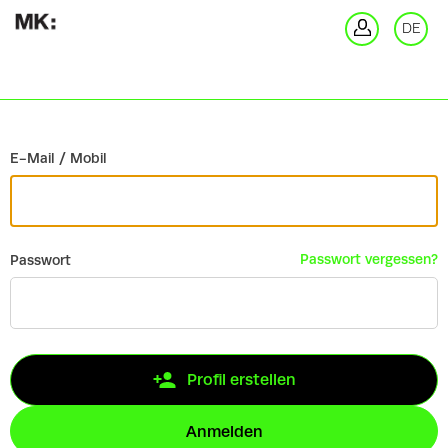
Zurück
DE
An
E-Mail / Mobil
Passwort vergessen?
Passwort
Profil erstellen
Anmelden