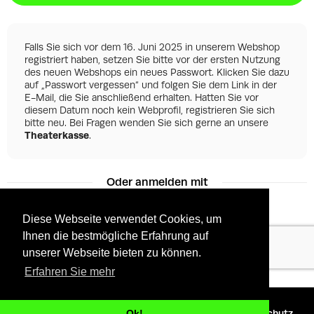
Falls Sie sich vor dem 16. Juni 2025 in unserem Webshop
registriert haben, setzen Sie bitte vor der ersten Nutzung
des neuen Webshops ein neues Passwort. Klicken Sie dazu
auf „Passwort vergessen“ und folgen Sie dem Link in der
E-Mail, die Sie anschließend erhalten. Hatten Sie vor
diesem Datum noch kein Webprofil, registrieren Sie sich
bitte neu. Bei Fragen wenden Sie sich gerne an unsere
Theaterkasse
.
Oder anmelden mit
Diese Webseite verwendet Cookies, um
Ihnen die bestmögliche Erfahrung auf
Facebook
Google
unserer Webseite bieten zu können.
Erfahren Sie mehr
©
2026 - Powered by
Tixly
AGBs
Datenschutz
Ok!