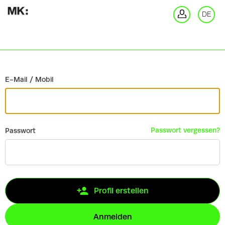
Zurück
DE
An
E-Mail / Mobil
Passwort vergessen?
Passwort
Profil erstellen
Anmelden