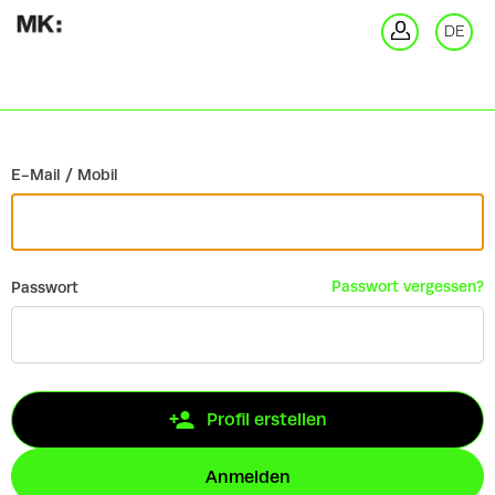
Zurück
DE
An
E-Mail / Mobil
Passwort vergessen?
Passwort
Profil erstellen
Anmelden