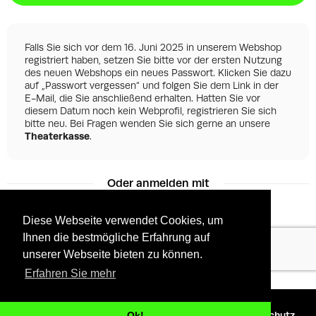
Falls Sie sich vor dem 16. Juni 2025 in unserem Webshop
registriert haben, setzen Sie bitte vor der ersten Nutzung
des neuen Webshops ein neues Passwort. Klicken Sie dazu
auf „Passwort vergessen“ und folgen Sie dem Link in der
E-Mail, die Sie anschließend erhalten. Hatten Sie vor
diesem Datum noch kein Webprofil, registrieren Sie sich
bitte neu. Bei Fragen wenden Sie sich gerne an unsere
Theaterkasse
.
Oder anmelden mit
Diese Webseite verwendet Cookies, um
Ihnen die bestmögliche Erfahrung auf
Facebook
Google
unserer Webseite bieten zu können.
Erfahren Sie mehr
©
2026 - Powered by
Tixly
AGBs
Datenschutz
Ok!