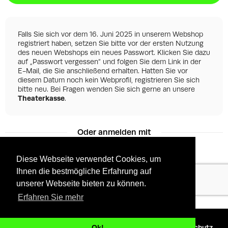
Falls Sie sich vor dem 16. Juni 2025 in unserem Webshop
registriert haben, setzen Sie bitte vor der ersten Nutzung
des neuen Webshops ein neues Passwort. Klicken Sie dazu
auf „Passwort vergessen“ und folgen Sie dem Link in der
E-Mail, die Sie anschließend erhalten. Hatten Sie vor
diesem Datum noch kein Webprofil, registrieren Sie sich
bitte neu. Bei Fragen wenden Sie sich gerne an unsere
Theaterkasse
.
Oder anmelden mit
Diese Webseite verwendet Cookies, um
Ihnen die bestmögliche Erfahrung auf
Facebook
Google
unserer Webseite bieten zu können.
Erfahren Sie mehr
©
2026 - Powered by
Tixly
AGBs
Datenschutz
Ok!