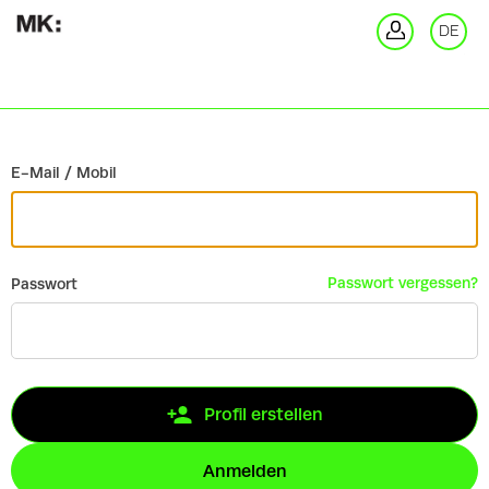
Zurück
DE
An
E-Mail / Mobil
Passwort vergessen?
Passwort
Profil erstellen
Anmelden