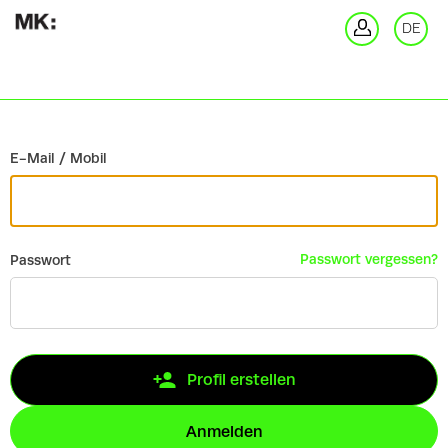
Zurück
DE
An
E-Mail / Mobil
Passwort vergessen?
Passwort
Profil erstellen
Anmelden