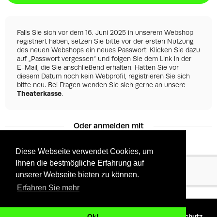
Falls Sie sich vor dem 16. Juni 2025 in unserem Webshop
registriert haben, setzen Sie bitte vor der ersten Nutzung
des neuen Webshops ein neues Passwort. Klicken Sie dazu
auf „Passwort vergessen“ und folgen Sie dem Link in der
E-Mail, die Sie anschließend erhalten. Hatten Sie vor
diesem Datum noch kein Webprofil, registrieren Sie sich
bitte neu. Bei Fragen wenden Sie sich gerne an unsere
Theaterkasse
.
Oder anmelden mit
Diese Webseite verwendet Cookies, um
Ihnen die bestmögliche Erfahrung auf
Facebook
Google
unserer Webseite bieten zu können.
Erfahren Sie mehr
©
2026 - Powered by
Tixly
AGBs
Datenschutz
Ok!