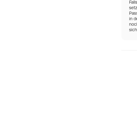
Fall
set
Pas
in d
noch
sic