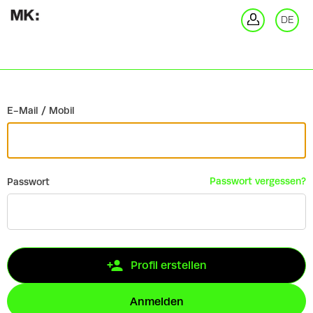
Zurück
DE
An
E-Mail / Mobil
Passwort vergessen?
Passwort
Profil erstellen
Anmelden