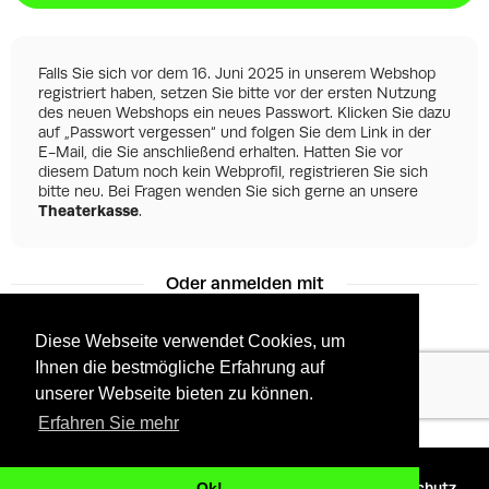
Falls Sie sich vor dem 16. Juni 2025 in unserem Webshop
registriert haben, setzen Sie bitte vor der ersten Nutzung
des neuen Webshops ein neues Passwort. Klicken Sie dazu
auf „Passwort vergessen“ und folgen Sie dem Link in der
E-Mail, die Sie anschließend erhalten. Hatten Sie vor
diesem Datum noch kein Webprofil, registrieren Sie sich
bitte neu. Bei Fragen wenden Sie sich gerne an unsere
Theaterkasse
.
Oder anmelden mit
Diese Webseite verwendet Cookies, um
Ihnen die bestmögliche Erfahrung auf
Facebook
Google
unserer Webseite bieten zu können.
Erfahren Sie mehr
©
2026 - Powered by
Tixly
AGBs
Datenschutz
Ok!