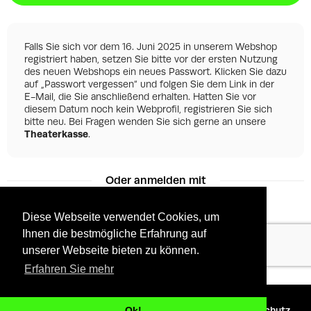
Falls Sie sich vor dem 16. Juni 2025 in unserem Webshop
registriert haben, setzen Sie bitte vor der ersten Nutzung
des neuen Webshops ein neues Passwort. Klicken Sie dazu
auf „Passwort vergessen“ und folgen Sie dem Link in der
E-Mail, die Sie anschließend erhalten. Hatten Sie vor
diesem Datum noch kein Webprofil, registrieren Sie sich
bitte neu. Bei Fragen wenden Sie sich gerne an unsere
Theaterkasse
.
Oder anmelden mit
Diese Webseite verwendet Cookies, um
Ihnen die bestmögliche Erfahrung auf
Facebook
Google
unserer Webseite bieten zu können.
Erfahren Sie mehr
©
2026 - Powered by
Tixly
AGBs
Datenschutz
Ok!