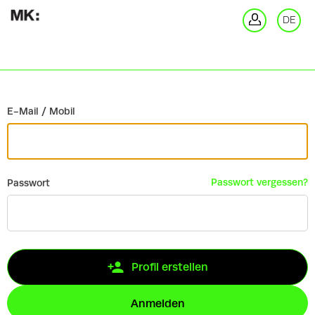
Zurück
DE
An
E-Mail / Mobil
Passwort vergessen?
Passwort
Profil erstellen
Anmelden