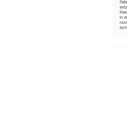
Fall
set
Pas
in d
noch
sic