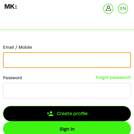
Go back
EN
Si
Email / Mobile
Forgot password?
Password
Create profile
Sign in