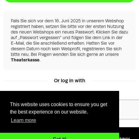
Falls Sie sich vor dem 16. Juni 2025 in unserem Webshop
registriert haben, setzen Sie bitte vor der ersten Nutzung
des neuen Webshops ein neues Passwort. Klicken Sie dazu
auf „Passwort vergessen“ und folgen Sie dem Link in der
E-Mail, die Sie anschließend erhalten. Hatten Sie vor
diesem Datum noch kein Webprofil, registrieren Sie sich
bitte neu. Bei Fragen wenden Sie sich gerne an unsere
Theaterkasse
.
Or log in with
This website uses cookies to ensure you get
Facebook
Google
the best experience on our website.
Learn more
©
2026 - Powered by
Tixly
Terms
Privacy
Got it!