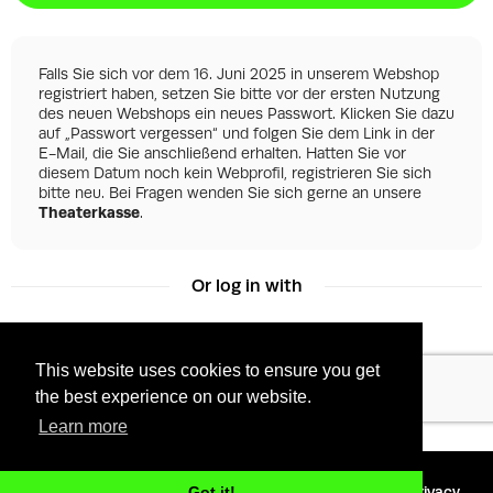
Falls Sie sich vor dem 16. Juni 2025 in unserem Webshop
registriert haben, setzen Sie bitte vor der ersten Nutzung
des neuen Webshops ein neues Passwort. Klicken Sie dazu
auf „Passwort vergessen“ und folgen Sie dem Link in der
E-Mail, die Sie anschließend erhalten. Hatten Sie vor
diesem Datum noch kein Webprofil, registrieren Sie sich
bitte neu. Bei Fragen wenden Sie sich gerne an unsere
Theaterkasse
.
Or log in with
This website uses cookies to ensure you get
Facebook
Google
the best experience on our website.
Learn more
©
2026 - Powered by
Tixly
Terms
Privacy
Got it!