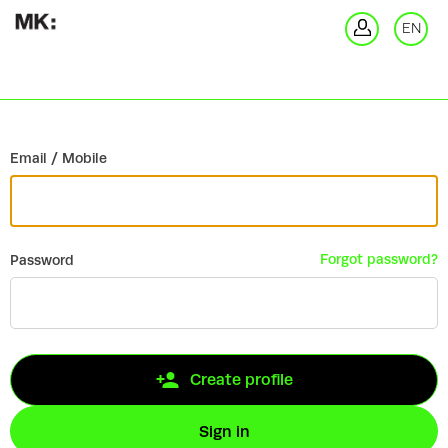
Go back
EN
Si
Email / Mobile
Forgot password?
Password
Create profile
Sign in