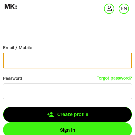
Go back
EN
Si
Email / Mobile
Forgot password?
Password
Create profile
Sign in