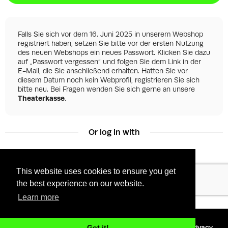
Falls Sie sich vor dem 16. Juni 2025 in unserem Webshop
registriert haben, setzen Sie bitte vor der ersten Nutzung
des neuen Webshops ein neues Passwort. Klicken Sie dazu
auf „Passwort vergessen“ und folgen Sie dem Link in der
E-Mail, die Sie anschließend erhalten. Hatten Sie vor
diesem Datum noch kein Webprofil, registrieren Sie sich
bitte neu. Bei Fragen wenden Sie sich gerne an unsere
Theaterkasse
.
Or log in with
This website uses cookies to ensure you get
Facebook
Google
the best experience on our website.
Learn more
©
2026 - Powered by
Tixly
Terms
Privacy
Got it!