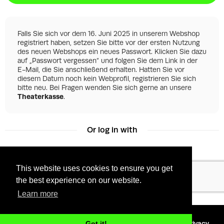
Falls Sie sich vor dem 16. Juni 2025 in unserem Webshop
registriert haben, setzen Sie bitte vor der ersten Nutzung
des neuen Webshops ein neues Passwort. Klicken Sie dazu
auf „Passwort vergessen“ und folgen Sie dem Link in der
E-Mail, die Sie anschließend erhalten. Hatten Sie vor
diesem Datum noch kein Webprofil, registrieren Sie sich
bitte neu. Bei Fragen wenden Sie sich gerne an unsere
Theaterkasse
.
Or log in with
This website uses cookies to ensure you get
Facebook
Google
the best experience on our website.
Learn more
©
2026 - Powered by
Tixly
Terms
Privacy
Got it!