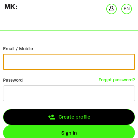
Go back
EN
Si
Email / Mobile
Forgot password?
Password
Create profile
Sign in