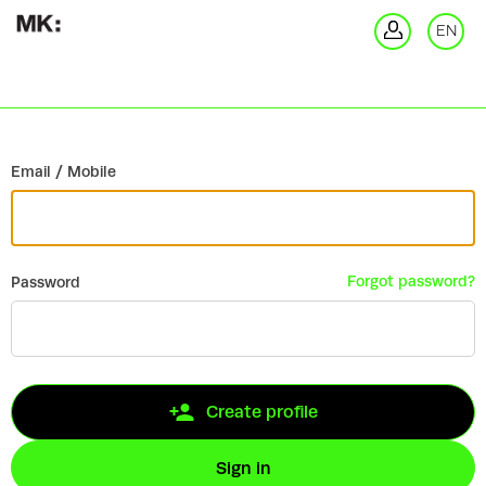
Go back
EN
Si
Email / Mobile
Forgot password?
Password
Create profile
Sign in