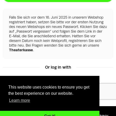
Falls Sie sich vor dem 16. Juni 2025 in unserem Webshop
registriert haben, setzen Sie bitte vor der ersten Nutzung
des neuen Webshops ein neues Passwort. Klicken Sie dazu
auf „Passwort vergessen“ und folgen Sie dem Link in der
E-Mail, die Sie anschließend erhalten. Hatten Sie vor
diesem Datum noch kein Webprofil, registrieren Sie sich
bitte neu. Bei Fragen wenden Sie sich gerne an unsere
Theaterkasse
.
Or log in with
This website uses cookies to ensure you get
Facebook
Google
the best experience on our website.
Learn more
©
2026 - Powered by
Tixly
Terms
Privacy
Got it!