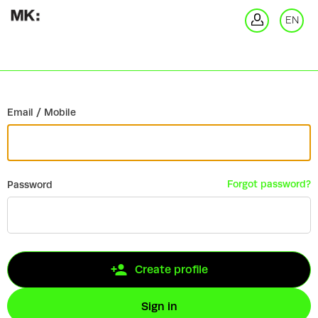
Go back
EN
Si
Email / Mobile
Forgot password?
Password
Create profile
Sign in