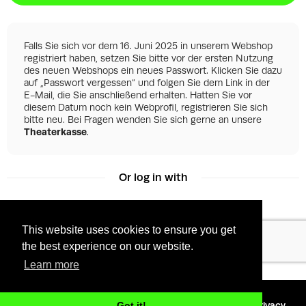
Falls Sie sich vor dem 16. Juni 2025 in unserem Webshop
registriert haben, setzen Sie bitte vor der ersten Nutzung
des neuen Webshops ein neues Passwort. Klicken Sie dazu
auf „Passwort vergessen“ und folgen Sie dem Link in der
E-Mail, die Sie anschließend erhalten. Hatten Sie vor
diesem Datum noch kein Webprofil, registrieren Sie sich
bitte neu. Bei Fragen wenden Sie sich gerne an unsere
Theaterkasse
.
Or log in with
This website uses cookies to ensure you get
Facebook
Google
the best experience on our website.
Learn more
©
2026 - Powered by
Tixly
Terms
Privacy
Got it!