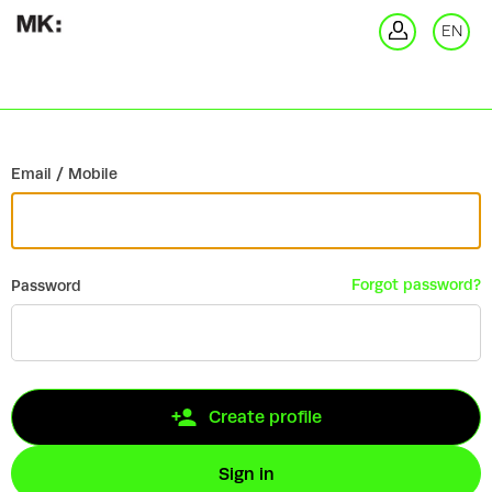
Go back
EN
Si
Email / Mobile
Forgot password?
Password
Create profile
Sign in