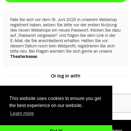
Falls Sie sich vor dem 16. Juni 2025 in unserem Webshop
registriert haben, setzen Sie bitte vor der ersten Nutzung
des neuen Webshops ein neues Passwort. Klicken Sie dazu
auf „Passwort vergessen“ und folgen Sie dem Link in der
E-Mail, die Sie anschließend erhalten. Hatten Sie vor
diesem Datum noch kein Webprofil, registrieren Sie sich
bitte neu. Bei Fragen wenden Sie sich gerne an unsere
Theaterkasse
.
Or log in with
This website uses cookies to ensure you get
Facebook
Google
the best experience on our website.
Learn more
©
2026 - Powered by
Tixly
Terms
Privacy
Got it!