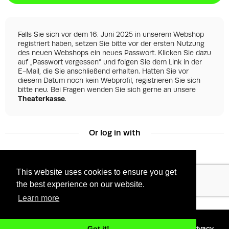
Falls Sie sich vor dem 16. Juni 2025 in unserem Webshop
registriert haben, setzen Sie bitte vor der ersten Nutzung
des neuen Webshops ein neues Passwort. Klicken Sie dazu
auf „Passwort vergessen“ und folgen Sie dem Link in der
E-Mail, die Sie anschließend erhalten. Hatten Sie vor
diesem Datum noch kein Webprofil, registrieren Sie sich
bitte neu. Bei Fragen wenden Sie sich gerne an unsere
Theaterkasse
.
Or log in with
This website uses cookies to ensure you get
Facebook
Google
the best experience on our website.
Learn more
©
2026 - Powered by
Tixly
Terms
Privacy
Got it!