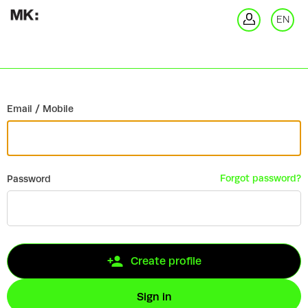
Go back
EN
Si
Email / Mobile
Forgot password?
Password
Create profile
Sign in