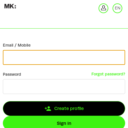
Go back
EN
Si
Email / Mobile
Forgot password?
Password
Create profile
Sign in