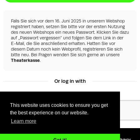
Falls Sie sich vor dem 16. Juni 2025 in unserem Webshop
registriert haben, setzen Sie bitte vor der ersten Nutzung
des neuen Webshops ein neues Passwort. Klicken Sie dazu
auf „Passwort vergessen“ und folgen Sie dem Link in der
E-Mail, die Sie anschließend erhalten. Hatten Sie vor
diesem Datum noch kein Webprofil, registrieren Sie sich
bitte neu. Bei Fragen wenden Sie sich gerne an unsere
Theaterkasse
.
Or log in with
This website uses cookies to ensure you get
Facebook
Google
the best experience on our website.
Learn more
©
2026 - Powered by
Tixly
Terms
Privacy
Got it!