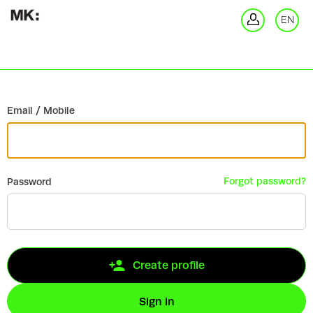
Go back
EN
Si
Email / Mobile
Forgot password?
Password
Create profile
Sign in