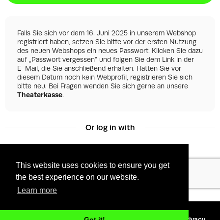
Falls Sie sich vor dem 16. Juni 2025 in unserem Webshop
registriert haben, setzen Sie bitte vor der ersten Nutzung
des neuen Webshops ein neues Passwort. Klicken Sie dazu
auf „Passwort vergessen“ und folgen Sie dem Link in der
E-Mail, die Sie anschließend erhalten. Hatten Sie vor
diesem Datum noch kein Webprofil, registrieren Sie sich
bitte neu. Bei Fragen wenden Sie sich gerne an unsere
Theaterkasse
.
Or log in with
This website uses cookies to ensure you get
Facebook
Google
the best experience on our website.
Learn more
©
2026 - Powered by
Tixly
Terms
Privacy
Got it!