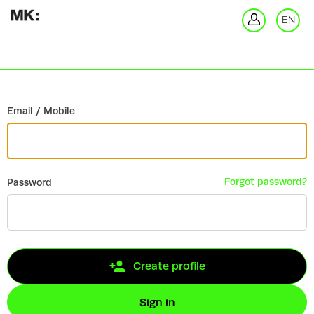
Go back
EN
Si
Email / Mobile
Forgot password?
Password
Create profile
Sign in