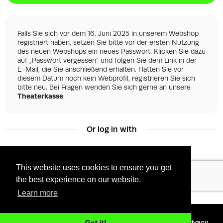
Falls Sie sich vor dem 16. Juni 2025 in unserem Webshop
registriert haben, setzen Sie bitte vor der ersten Nutzung
des neuen Webshops ein neues Passwort. Klicken Sie dazu
auf „Passwort vergessen“ und folgen Sie dem Link in der
E-Mail, die Sie anschließend erhalten. Hatten Sie vor
diesem Datum noch kein Webprofil, registrieren Sie sich
bitte neu. Bei Fragen wenden Sie sich gerne an unsere
Theaterkasse
.
Or log in with
This website uses cookies to ensure you get
Facebook
Google
the best experience on our website.
Learn more
©
2026 - Powered by
Tixly
Terms
Privacy
Got it!