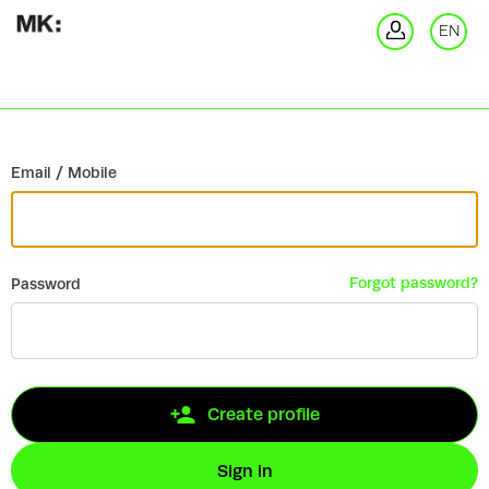
Go back
EN
Si
Email / Mobile
Forgot password?
Password
Create profile
Sign in