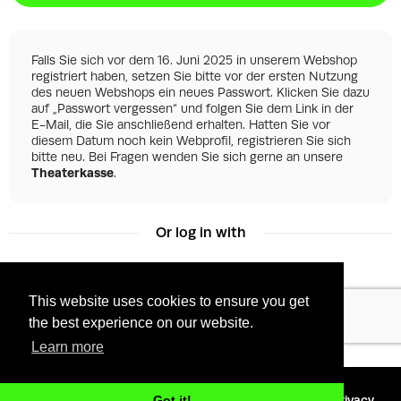
Falls Sie sich vor dem 16. Juni 2025 in unserem Webshop
registriert haben, setzen Sie bitte vor der ersten Nutzung
des neuen Webshops ein neues Passwort. Klicken Sie dazu
auf „Passwort vergessen“ und folgen Sie dem Link in der
E-Mail, die Sie anschließend erhalten. Hatten Sie vor
diesem Datum noch kein Webprofil, registrieren Sie sich
bitte neu. Bei Fragen wenden Sie sich gerne an unsere
Theaterkasse
.
Or log in with
This website uses cookies to ensure you get
Facebook
Google
the best experience on our website.
Learn more
©
2026 - Powered by
Tixly
Terms
Privacy
Got it!