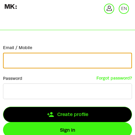
Go back
EN
Si
Email / Mobile
Forgot password?
Password
Create profile
Sign in