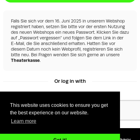
Falls Sie sich vor dem 16. Juni 2025 in unserem Webshop
registriert haben, setzen Sie bitte vor der ersten Nutzung
des neuen Webshops ein neues Passwort. Klicken Sie dazu
auf „Passwort vergessen“ und folgen Sie dem Link in der
E-Mail, die Sie anschließend erhalten. Hatten Sie vor
diesem Datum noch kein Webprofil, registrieren Sie sich
bitte neu. Bei Fragen wenden Sie sich gerne an unsere
Theaterkasse
.
Or log in with
This website uses cookies to ensure you get
Facebook
Google
the best experience on our website.
Learn more
©
2026 - Powered by
Tixly
Terms
Privacy
Got it!