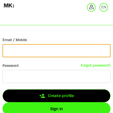
Go back
EN
Si
Email / Mobile
Forgot password?
Password
Create profile
Sign in