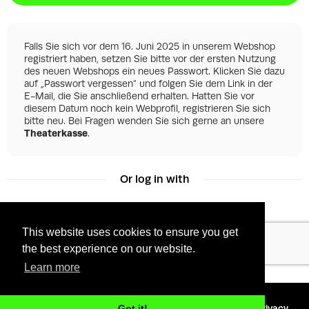
Falls Sie sich vor dem 16. Juni 2025 in unserem Webshop
registriert haben, setzen Sie bitte vor der ersten Nutzung
des neuen Webshops ein neues Passwort. Klicken Sie dazu
auf „Passwort vergessen“ und folgen Sie dem Link in der
E-Mail, die Sie anschließend erhalten. Hatten Sie vor
diesem Datum noch kein Webprofil, registrieren Sie sich
bitte neu. Bei Fragen wenden Sie sich gerne an unsere
Theaterkasse
.
Or log in with
This website uses cookies to ensure you get
Facebook
Google
the best experience on our website.
Learn more
©
2026 - Powered by
Tixly
Terms
Privacy
Got it!