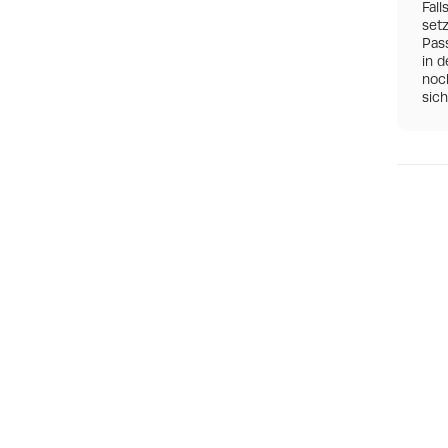
Fall
set
Pas
in d
noch
sic