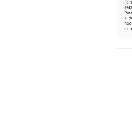
Fall
set
Pas
in d
noch
sic