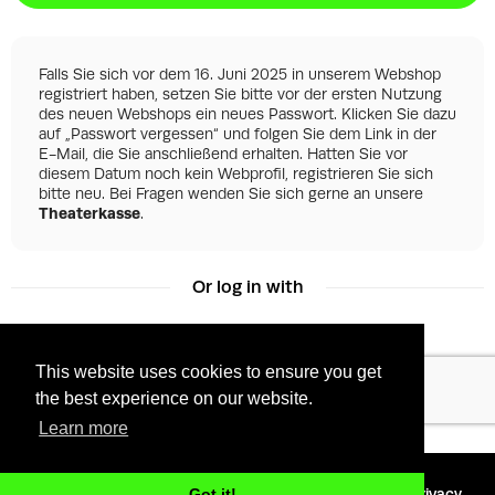
Falls Sie sich vor dem 16. Juni 2025 in unserem Webshop
registriert haben, setzen Sie bitte vor der ersten Nutzung
des neuen Webshops ein neues Passwort. Klicken Sie dazu
auf „Passwort vergessen“ und folgen Sie dem Link in der
E-Mail, die Sie anschließend erhalten. Hatten Sie vor
diesem Datum noch kein Webprofil, registrieren Sie sich
bitte neu. Bei Fragen wenden Sie sich gerne an unsere
Theaterkasse
.
Or log in with
This website uses cookies to ensure you get
Facebook
Google
the best experience on our website.
Learn more
©
2026 - Powered by
Tixly
Terms
Privacy
Got it!