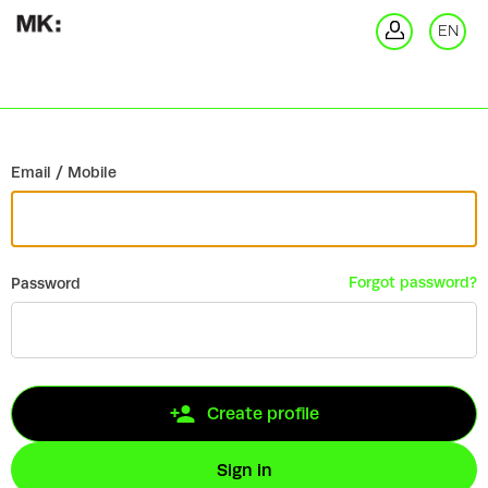
Go back
EN
Si
Email / Mobile
Forgot password?
Password
Create profile
Sign in