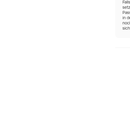
Fall
set
Pas
in d
noch
sic