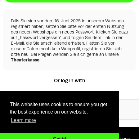
Falls Sie sich vor dem 16. Juni 2025 in unserem Webshop
registriert haben, setzen Sie bitte vor der ersten Nutzung
des neuen Webshops ein neues Passwort. Klicken Sie dazu
auf „Passwort vergessen“ und folgen Sie dem Link in der
E-Mail, die Sie anschließend erhalten. Hatten Sie vor
diesem Datum noch kein Webprofil, registrieren Sie sich
bitte neu. Bei Fragen wenden Sie sich gerne an unsere
Theaterkasse
.
Or log in with
This website uses cookies to ensure you get
Facebook
Google
the best experience on our website.
Learn more
©
2026 - Powered by
Tixly
Terms
Privacy
Got it!