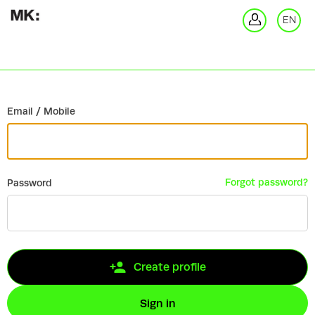
Go back
EN
Si
Email / Mobile
Forgot password?
Password
Create profile
Sign in