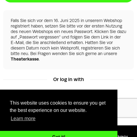
Falls Sie sich vor dem 16. Juni 2025 in unserem Webshop
registriert haben, setzen Sie bitte vor der ersten Nutzung
des neuen Webshops ein neues Passwort. Klicken Sie dazu
auf „Passwort vergessen“ und folgen Sie dem Link in der
E-Mail, die Sie anschließend erhalten. Hatten Sie vor
diesem Datum noch kein Webprofil, registrieren Sie sich
bitte neu. Bei Fragen wenden Sie sich gerne an unsere
Theaterkasse
.
Or log in with
This website uses cookies to ensure you get
Facebook
Google
the best experience on our website.
Learn more
©
2026 - Powered by
Tixly
Terms
Privacy
Got it!