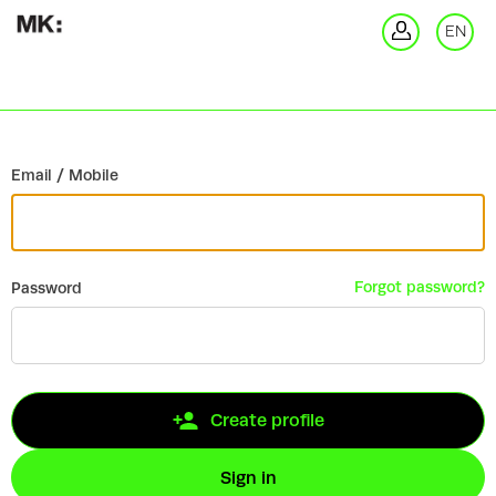
Go back
EN
Si
Email / Mobile
Forgot password?
Password
Create profile
Sign in