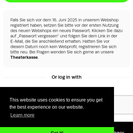
Falls Sie sich vor dem 16. Juni 2025 in unserem Webshop
registriert haben, setzen Sie bitte vor der ersten Nutzung
des neuen Webshops ein neues Passwort. Klicken Sie dazu
auf „Passwort vergessen“ und folgen Sie dem Link in der
E-Mail, die Sie anschließend erhalten. Hatten Sie vor
diesem Datum noch kein Webprofil, registrieren Sie sich
bitte neu. Bei Fragen wenden Sie sich gerne an unsere
Theaterkasse
.
Or log in with
This website uses cookies to ensure you get
Facebook
Google
the best experience on our website.
Learn more
©
2026 - Powered by
Tixly
Terms
Privacy
Got it!