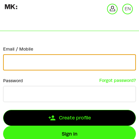
Go back
EN
Si
Email / Mobile
Forgot password?
Password
Create profile
Sign in