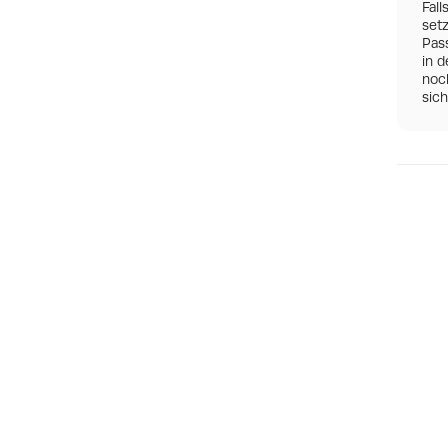
Fall
set
Pas
in d
noch
sic