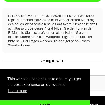
Falls Sie sich vor dem 16. Juni 2025 in unserem Webshop
registriert haben, setzen Sie bitte vor der ersten Nutzung
des neuen Webshops ein neues Passwort. Klicken Sie dazu
auf „Passwort vergessen“ und folgen Sie dem Link in der
E-Mail, die Sie anschließend erhalten. Hatten Sie vor
diesem Datum noch kein Webprofil, registrieren Sie sich
bitte neu. Bei Fragen wenden Sie sich gerne an unsere
Theaterkasse
.
Or log in with
This website uses cookies to ensure you get
Facebook
Google
the best experience on our website.
Learn more
©
2026 - Powered by
Tixly
Terms
Privacy
Got it!