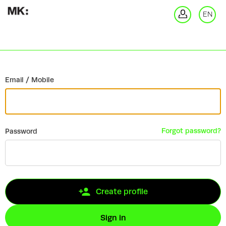
Go back
EN
Si
Email / Mobile
Forgot password?
Password
Create profile
Sign in