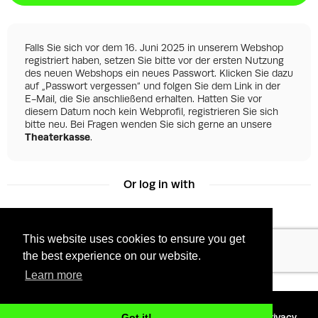
Falls Sie sich vor dem 16. Juni 2025 in unserem Webshop
registriert haben, setzen Sie bitte vor der ersten Nutzung
des neuen Webshops ein neues Passwort. Klicken Sie dazu
auf „Passwort vergessen“ und folgen Sie dem Link in der
E-Mail, die Sie anschließend erhalten. Hatten Sie vor
diesem Datum noch kein Webprofil, registrieren Sie sich
bitte neu. Bei Fragen wenden Sie sich gerne an unsere
Theaterkasse
.
Or log in with
This website uses cookies to ensure you get
Facebook
Google
the best experience on our website.
Learn more
©
2026 - Powered by
Tixly
Terms
Privacy
Got it!