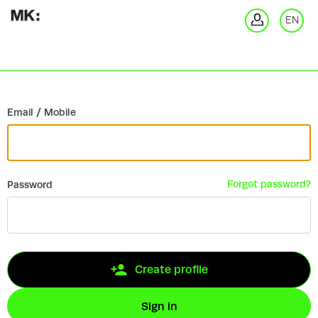
Go back
EN
Si
Email / Mobile
Forgot password?
Password
Create profile
Sign in