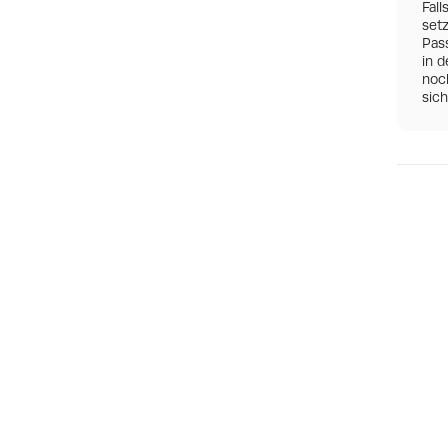
Fall
set
Pas
in d
noch
sic