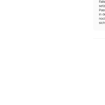
Fall
set
Pas
in d
noch
sic