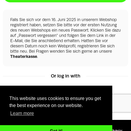
Falls Sie sich vor dem 16. Juni 2025 in unserem Webshop
registriert haben, setzen Sie bitte vor der ersten Nutzung
des neuen Webshops ein neues Passwort. Klicken Sie dazu
auf „Passwort vergessen“ und folgen Sie dem Link in der
E-Mail, die Sie anschließend erhalten. Hatten Sie vor
diesem Datum noch kein Webprofil, registrieren Sie sich
bitte neu. Bei Fragen wenden Sie sich gerne an unsere
Theaterkasse
.
Or log in with
This website uses cookies to ensure you get
Facebook
Google
the best experience on our website.
Learn more
©
2026 - Powered by
Tixly
Terms
Privacy
Got it!