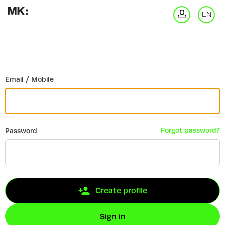
Go back
EN
Si
Email / Mobile
Forgot password?
Password
Create profile
Sign in