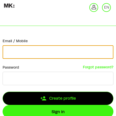
Go back
EN
Si
Email / Mobile
Forgot password?
Password
Create profile
Sign in