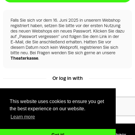
Falls Sie sich vor dem 16. Juni 2025 in unserem Webshop
registriert haben, setzen Sie bitte vor der ersten Nutzung
des neuen Webshops ein neues Passwort. Klicken Sie dazu
auf „Passwort vergessen“ und folgen Sie dem Link in der
E-Mail, die Sie anschließend erhalten. Hatten Sie vor
diesem Datum noch kein Webprofil, registrieren Sie sich
bitte neu. Bei Fragen wenden Sie sich gerne an unsere
Theaterkasse
.
Or log in with
This website uses cookies to ensure you get
Facebook
Google
the best experience on our website.
Learn more
©
2026 - Powered by
Tixly
Terms
Privacy
Got it!