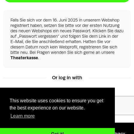
Falls Sie sich vor dem 16. Juni 2025 in unserem Webshop
registriert haben, setzen Sie bitte vor der ersten Nutzung
des neuen Webshops ein neues Passwort. Klicken Sie dazu
auf „Passwort vergessen“ und folgen Sie dem Link in der
E-Mail, die Sie anschließend erhalten. Hatten Sie vor
diesem Datum noch kein Webprofil, registrieren Sie sich
bitte neu. Bei Fragen wenden Sie sich gerne an unsere
Theaterkasse
.
Or log in with
This website uses cookies to ensure you get
Facebook
Google
the best experience on our website.
Learn more
©
2026 - Powered by
Tixly
Terms
Privacy
Got it!