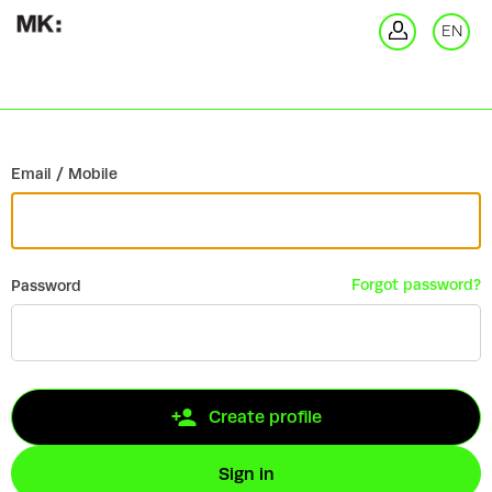
Go back
EN
Si
Email / Mobile
Forgot password?
Password
Create profile
Sign in