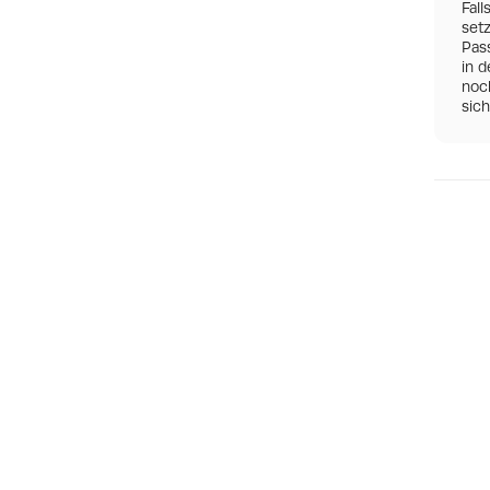
Fall
set
Pas
in d
noch
sic