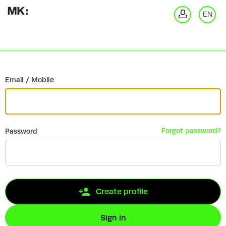
Go back
EN
Si
Email / Mobile
Forgot password?
Password
Create profile
Sign in