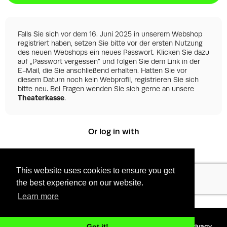
Falls Sie sich vor dem 16. Juni 2025 in unserem Webshop
registriert haben, setzen Sie bitte vor der ersten Nutzung
des neuen Webshops ein neues Passwort. Klicken Sie dazu
auf „Passwort vergessen“ und folgen Sie dem Link in der
E-Mail, die Sie anschließend erhalten. Hatten Sie vor
diesem Datum noch kein Webprofil, registrieren Sie sich
bitte neu. Bei Fragen wenden Sie sich gerne an unsere
Theaterkasse
.
Or log in with
This website uses cookies to ensure you get
Facebook
Google
the best experience on our website.
Learn more
©
2026 - Powered by
Tixly
Terms
Privacy
Got it!