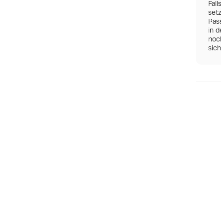
Fall
set
Pas
in d
noch
sic