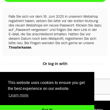
Falls Sie sich vor dem 16. Juni 2025 in unserem Webshop
registriert haben, setzen Sie bitte vor der ersten Nutzung
des neuen Webshops ein neues Passwort. Klicken Sie dazu
auf „Passwort vergessen“ und folgen Sie dem Link in der
E-Mail, die Sie anschließend erhalten. Hatten Sie vor
diesem Datum noch kein Webprofil, registrieren Sie sich
bitte neu. Bei Fragen wenden Sie sich gerne an unsere
Theaterkasse
.
Or log in with
This website uses cookies to ensure you get
Facebook
Google
the best experience on our website.
Learn more
©
2026 - Powered by
Tixly
Terms
Privacy
Got it!