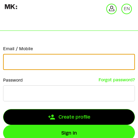
Go back
EN
Si
Email / Mobile
Forgot password?
Password
Create profile
Sign in