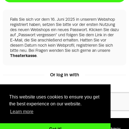
Falls Sie sich vor dem 16. Juni 2025 in unserem Webshop
registriert haben, setzen Sie bitte vor der ersten Nutzung
des neuen Webshops ein neues Passwort. Klicken Sie dazu
auf „Passwort vergessen“ und folgen Sie dem Link in der
E-Mail, die Sie anschließend erhalten. Hatten Sie vor
diesem Datum noch kein Webprofil, registrieren Sie sich
bitte neu. Bei Fragen wenden Sie sich gerne an unsere
Theaterkasse
.
Or log in with
This website uses cookies to ensure you get
Facebook
Google
the best experience on our website.
Learn more
©
2026 - Powered by
Tixly
Terms
Privacy
Got it!