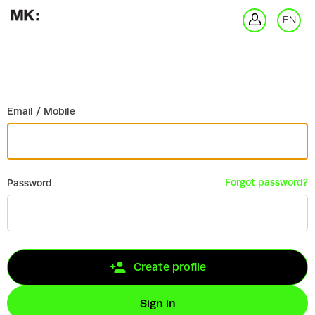
Go back
EN
Si
Email / Mobile
Forgot password?
Password
Create profile
Sign in