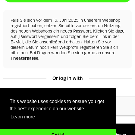
Falls Sie sich vor dem 16. Juni 2025 in unserem Webshop
registriert haben, setzen Sie bitte vor der ersten Nutzung
des neuen Webshops ein neues Passwort. Klicken Sie dazu
auf „Passwort vergessen“ und folgen Sie dem Link in der
E-Mail, die Sie anschließend erhalten. Hatten Sie vor
diesem Datum noch kein Webprofil, registrieren Sie sich
bitte neu. Bei Fragen wenden Sie sich gerne an unsere
Theaterkasse
.
Or log in with
This website uses cookies to ensure you get
Facebook
Google
the best experience on our website.
Learn more
©
2026 - Powered by
Tixly
Terms
Privacy
Got it!