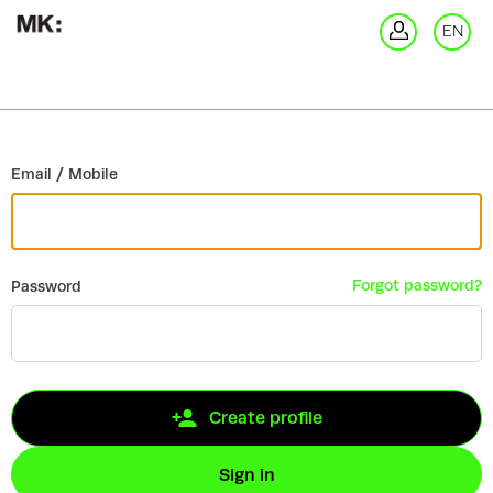
Go back
EN
Si
Email / Mobile
Forgot password?
Password
Create profile
Sign in