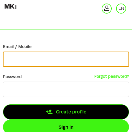
Go back
EN
Si
Email / Mobile
Forgot password?
Password
Create profile
Sign in