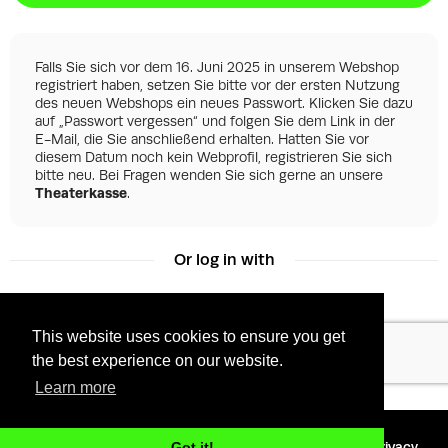
Falls Sie sich vor dem 16. Juni 2025 in unserem Webshop
registriert haben, setzen Sie bitte vor der ersten Nutzung
des neuen Webshops ein neues Passwort. Klicken Sie dazu
auf „Passwort vergessen“ und folgen Sie dem Link in der
E-Mail, die Sie anschließend erhalten. Hatten Sie vor
diesem Datum noch kein Webprofil, registrieren Sie sich
bitte neu. Bei Fragen wenden Sie sich gerne an unsere
Theaterkasse
.
Or log in with
This website uses cookies to ensure you get
Facebook
Google
the best experience on our website.
Learn more
©
2026 - Powered by
Tixly
Terms
Privacy
Got it!