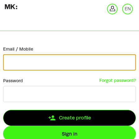
Go back
EN
Si
Email / Mobile
Forgot password?
Password
Create profile
Sign in