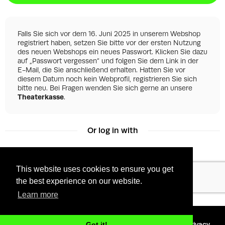
Falls Sie sich vor dem 16. Juni 2025 in unserem Webshop
registriert haben, setzen Sie bitte vor der ersten Nutzung
des neuen Webshops ein neues Passwort. Klicken Sie dazu
auf „Passwort vergessen“ und folgen Sie dem Link in der
E-Mail, die Sie anschließend erhalten. Hatten Sie vor
diesem Datum noch kein Webprofil, registrieren Sie sich
bitte neu. Bei Fragen wenden Sie sich gerne an unsere
Theaterkasse
.
Or log in with
This website uses cookies to ensure you get
Facebook
Google
the best experience on our website.
Learn more
©
2026 - Powered by
Tixly
Terms
Privacy
Got it!