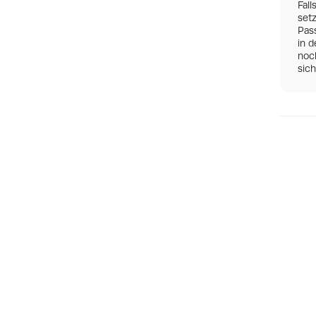
Fall
set
Pas
in d
noch
sic