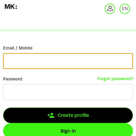
Go back
EN
Si
Email / Mobile
Forgot password?
Password
Create profile
Sign in