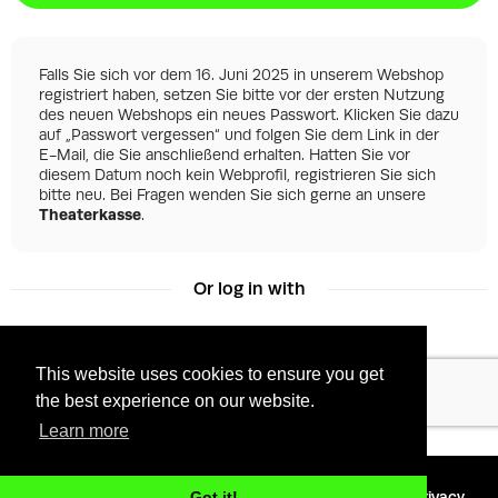
Falls Sie sich vor dem 16. Juni 2025 in unserem Webshop
registriert haben, setzen Sie bitte vor der ersten Nutzung
des neuen Webshops ein neues Passwort. Klicken Sie dazu
auf „Passwort vergessen“ und folgen Sie dem Link in der
E-Mail, die Sie anschließend erhalten. Hatten Sie vor
diesem Datum noch kein Webprofil, registrieren Sie sich
bitte neu. Bei Fragen wenden Sie sich gerne an unsere
Theaterkasse
.
Or log in with
This website uses cookies to ensure you get
Facebook
Google
the best experience on our website.
Learn more
©
2026 - Powered by
Tixly
Terms
Privacy
Got it!